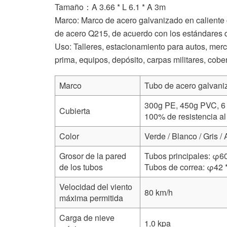
Tamaño：A 3.66 * L 6.1 * A 3m
Marco: Marco de acero galvanizado en calient
de acero Q215, de acuerdo con los estándares
Uso: Talleres, estacionamiento para autos, mer
prima, equipos, depósito, carpas militares, cober
Marco
Tubo de acero galvaniz
300g PE, 450g PVC, 6
Cubierta
100% de resistencia al 
Color
Verde / Blanco / Gris /
Grosor de la pared
Tubos principales: φ6
de los tubos
Tubos de correa: φ42 
Velocidad del viento
80 km/h
máxima permitida
Carga de nieve
1.0 kpa