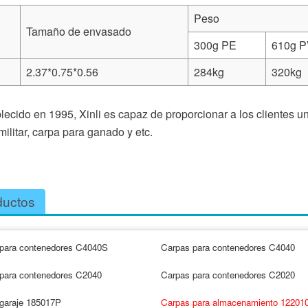
Peso
Tamaño de envasado
300g PE
610g 
2.37*0.75*0.56
284kg
320kg
lecido en 1995, Xinli es capaz de proporcionar a los clientes u
litar, carpa para ganado y etc.
ductos
para contenedores C4040S
Carpas para contenedores C4040
para contenedores C2040
Carpas para contenedores C2020
garaje 185017P
Carpas para almacenamiento 12201