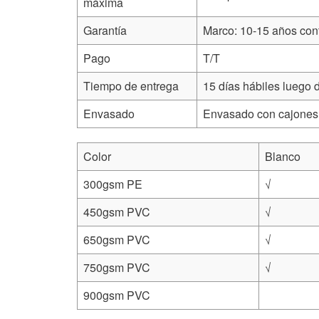
máxima
Garantía
Marco: 10-15 años cont
Pago
T/T
Tiempo de entrega
15 días hábiles luego 
Envasado
Envasado con cajones 
Color
Blanco
300gsm PE
√
450gsm PVC
√
650gsm PVC
√
750gsm PVC
√
900gsm PVC