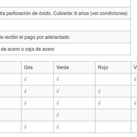
ra perforación de óxido. Cubierta: 6 años (ver condiciones)
de recibir el pago por adelantado
de acero o caja de acero
Gris
Verde
Rojo
V
√
√
√
√
√
√
√
√
√
√
√
√
√