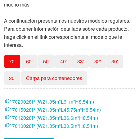
mucho más
A continuación presentamos nuestros modelos regulares.
Para obtener información detallada sobre cada producto,
haga click en el link correspondiente al modelo que le
interesa.
70'
60'
50'
40'
33'
32'
30'
20'
Carpa para contenedores
7020028P (W21.35m*L61m*H8.54m)
7015028P (W21.35m*L45.75m*H8.54m)
7012028P (W21.35m*L36.6m*H8.54m)
7010028P (W21.35m*L30.5m*H8.54m)