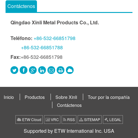
Contáctenos
Qingdao Xinli Metal Products Co., Ltd.
Teléfono:
+86-532-66851798
+86-532-66851788
Fax:
+86-532-66851798
Inicio
Productos
Sobre Xinli
Tour por la compañía
Contáctenos
ETW Cloud
VRC
RSS
SITEMAP
LEGAL
Supported by ETW International Inc. USA